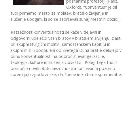
poznanimi profesorji (Pariz,
Oxford). "Conventus" je bil
tudi primerno mesto za molitev, bratsko življenje in
služenje ubogim, ki so se zadrževali zunaj mestnih obzidij.
Razsežnost konventualnosti se kaže v dejavni in
odgovorni udeležbi vseh bratov v bratskem življenju, zlasti
pri skupni liturgični molitvi, samostanskem kapitlju in
skupni mizi. Spodbujeni od Svetega Duha bratje delujejo v
duhu konventualnosti na področjih evangelizacije,
teologije, kulture in služenja človeštvu. Poleg tega tudi s
pomočjo novih oblik navzočnosti in pričevanja pozorno
spremljajo zgodovinske, družbene in kulturne spremembe.