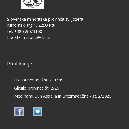
Slovenska minoritska provinca sv. Jožefa
Minoritski trg 1, 2250 Ptuj
tel: +38659073100
Epošta:
minoriti@rkc.si
Publikacije
List Brezmadežne št.1/26
Glasilo province št. 2/26
Med nami Duh Assisija in Brezmadežna - št. 2/2026