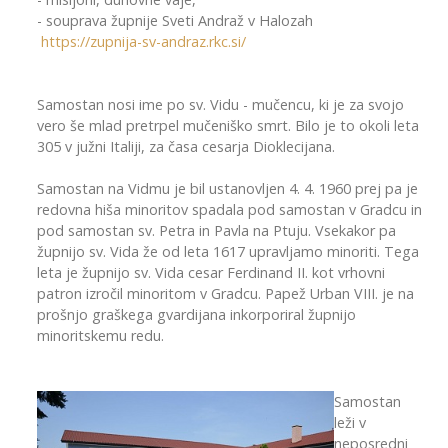
- souprava župnije Sveti Andraž v Halozah
https://zupnija-sv-andraz.rkc.si/
Samostan nosi ime po sv. Vidu - mučencu, ki je za svojo
vero še mlad pretrpel mučeniško smrt. Bilo je to okoli leta
305 v južni Italiji, za časa cesarja Dioklecijana.
Samostan na Vidmu je bil ustanovljen 4. 4. 1960 prej pa je
redovna hiša minoritov spadala pod samostan v Gradcu in
pod samostan sv. Petra in Pavla na Ptuju. Vsekakor pa
župnijo sv. Vida že od leta 1617 upravljamo minoriti. Tega
leta je župnijo sv. Vida cesar Ferdinand II. kot vrhovni
patron izročil minoritom v Gradcu. Papež Urban VIII. je na
prošnjo graškega gvardijana inkorporiral župnijo
minoritskemu redu.
Samostan
leži v
neposredni