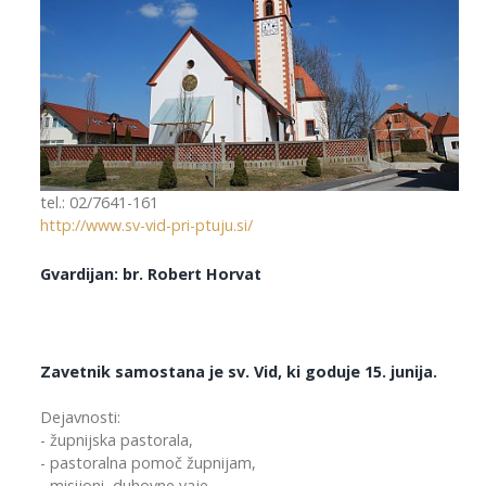
tel.: 02/7641-161
http://www.sv-vid-pri-ptuju.si/
Gvardijan: br. Robert Horvat
Zavetnik samostana je sv. Vid, ki goduje 15. junija.
Dejavnosti:
- župnijska pastorala,
- pastoralna pomoč župnijam,
- misijoni, duhovne vaje,