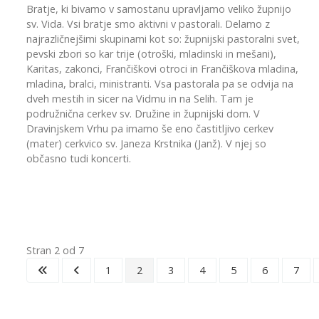
Bratje, ki bivamo v samostanu upravljamo veliko župnijo
sv. Vida. Vsi bratje smo aktivni v pastorali. Delamo z
najrazličnejšimi skupinami kot so: župnijski pastoralni svet,
pevski zbori so kar trije (otroški, mladinski in mešani),
Karitas, zakonci, Frančiškovi otroci in Frančiškova mladina,
mladina, bralci, ministranti. Vsa pastorala pa se odvija na
dveh mestih in sicer na Vidmu in na Selih. Tam je
podružnična cerkev sv. Družine in župnijski dom. V
Dravinjskem Vrhu pa imamo še eno častitljivo cerkev
(mater) cerkvico sv. Janeza Krstnika (Janž). V njej so
občasno tudi koncerti.
Stran 2 od 7
1
2
3
4
5
6
7