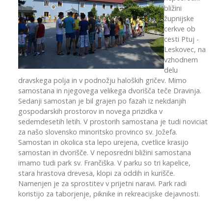
bližini
župnijske
cerkve ob
cesti Ptuj -
Leskovec, na
vzhodnem
delu
dravskega polja in v podnožju haloških gričev. Mimo
samostana in njegovega velikega dvorišča teče Dravinja.
Sedanji samostan je bil grajen po fazah iz nekdanjih
gospodarskih prostorov in novega prizidka v
sedemdesetih letih. V prostorih samostana je tudi noviciat
za našo slovensko minoritsko provinco sv. Jožefa.
Samostan in okolica sta lepo urejena, cvetlice krasijo
samostan in dvorišče. V neposredni bližini samostana
imamo tudi park sv. Frančiška. V parku so tri kapelice,
stara hrastova drevesa, klopi za oddih in kurišče.
Namenjen je za sprostitev v prijetni naravi. Park radi
koristijo za taborjenje, piknike in rekreacijske dejavnosti.