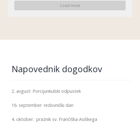
upr
Load more
avlj
am
o 
ma
njši 
brat
je 
(fra
nčiš
kani
Napovednik dogodkov
, 
min
oriti 
in 
kap
2. avgust: Porcijunkulski odpustek
ucin
i) 
16. september: redovniški dan
prej
met
e t.i. 
4. oktober: praznik sv. Frančiška Asiškega
PO
RCI
UNK
ULS