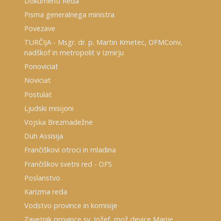
Dokumenti Reda
Pisma generalnega ministra
Povezave
TURČIJA - Msgr. dr. p. Martin Kmetec, OFMConv,
nadškof in metropolit v Izmirju
Ponoviciat
Noviciat
Postulat
Ljudski misijoni
Vojska Brezmadežne
Duh Assisija
Frančiškovi otroci in mladina
Frančiškov svetni red - OFS
Poslanstvo
Karizma reda
Vodstvo province in komisije
Zavetnik province sv. Jožef, mož device Marije