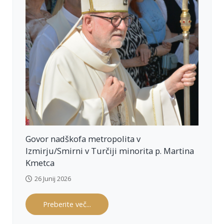
te 
kraj
e 
lahk
o 
bili 
del
ežni 
božj
e 
mil
osti. 
Tak
o je 
naj
Govor nadškofa metropolita v
prej 
dob
Izmirju/Smirni v Turčiji minorita p. Martina
ila 
Kmetca
maj
hna 
26 Junij 2026
cer
kvic
a 
Preberite več...
sv. 
Mar