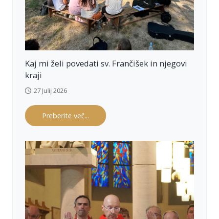
ma
še 
in 
prej
met
e 
obh
Kaj mi želi povedati sv. Frančišek in njegovi
ajilo 
ter 
kraji
mol
ite 
27 Julij 2026
Ver
o, 
Preberite več...
Oče
naš, 
Zdr
avo 
Mar
ijo 
in 
Sla
vo 
Oče
tu 
po 