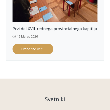
147
1-
147
9.1
498
). 
#br
Prvi del XVII. rednega provincialnega kapitlja
atje
min
12 Marec 2026
oriti
Preberite več...
Svetniki