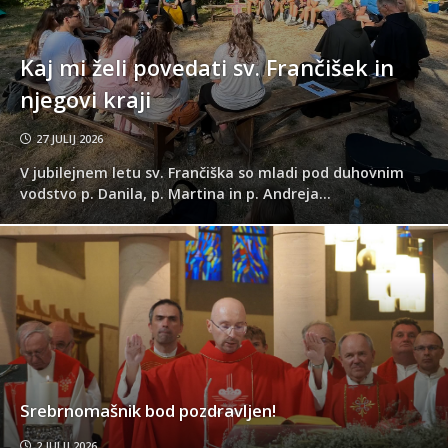
Kaj mi želi povedati sv. Frančišek in
njegovi kraji
27 JULIJ 2026
V jubilejnem letu sv. Frančiška so mladi pod duhovnim
vodstvo p. Danila, p. Martina in p. Andreja...
Srebrnomašnik bod pozdravljen!
2 JULIJ 2026