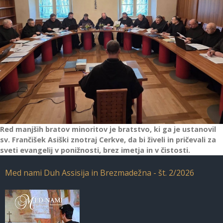
Red manjših bratov minoritov je bratstvo, ki ga je ustanovil
sv. Frančišek Asiški znotraj Cerkve, da bi živeli in pričevali za
sveti evangelij v ponižnosti, brez imetja in v čistosti.
Med nami Duh Assisija in Brezmadežna - št. 2/2026